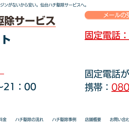
ジンがないから安い。仙台ハチ駆除サービスへ
。
メールの受
固定電話：0
ット
固定電話
21：00
携帯：
080
料金
ハチ駆除の流れ
ハチ駆除事例
店舗概要
お問い合