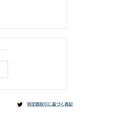
な限りすぐにかけつける
させて頂いております。
談いただいた時間帯や先
な限りすぐにかけつける対応
予約いただいたお客様の
て頂いております。 ご相談
により、即日対応が出来
だいた時間帯や先にご予約い
場合もございます。可能
いたお客様の状況により、即
り迅速な対応を心掛けて
応が出来ない場合もございま
ます。
可能な限り迅速な対応を心掛
おります。 中間マージンが
特定商取引に基づく表記
から安い。 仙台ハチ駆除サ
スへご相談ください。...