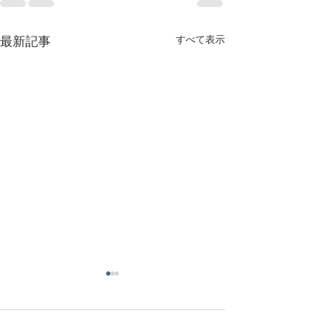
すべて表示
最新記事
ご連絡をいただければ、
可能な限りすぐ
すぐ駆け付けます
ける対応させて