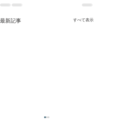
すべて表示
最新記事
ご連絡をいただければ、
可能な限りすぐ
すぐ駆け付けます
ける対応させて