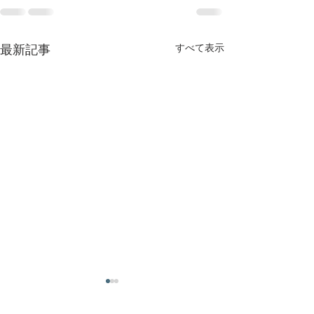
すべて表示
最新記事
ご連絡をいただければ、
可能な限りすぐ
すぐ駆け付けます
ける対応させて